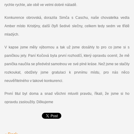
rychle rychle, ale obě ve velmi dobré náladě.
Konkurence obrovská, dorazila Simča s Caschu, naše chovatelka vedla
Amber místo Kristýny, další čtyři šedivé slečny, celkem tedy sedm ve třídě
mladých.
V kapse jsme měly výbornou a tak už jsme dosáhly to pro co jsme si s
paničkou jely. Paní Kočová byla první rozhodčí, který opravdu ocenil, že mě
panička naučila se předvést samotnou ve své plné kráse. Než jsme se stačily
rozkoukat, obdžely jsme gratulaci k prvnímu místu, pro nás něco
neuvěřitelného v takové konkurenci.
První titul byl doma a snad všichni mluvili pravdu, říkali, že jsme si ho
opravdu zasloužily. Děkujeme
« Back