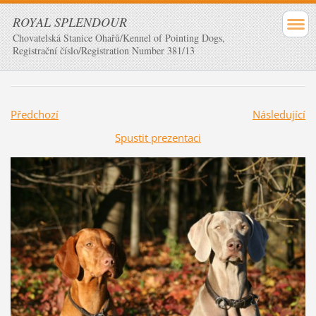
ROYAL SPLENDOUR
Chovatelská Stanice Ohařů/Kennel of Pointing Dogs,
Registrační číslo/Registration Number 381/13
Předchozí
Následující
Spustit prezentaci