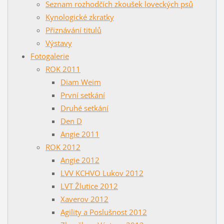
Seznam rozhodčích zkoušek loveckých psů
Kynologické zkratky
Přiznávání titulů
Výstavy
Fotogalerie
ROK 2011
Diam Weim
První setkání
Druhé setkání
Den D
Angie 2011
ROK 2012
Angie 2012
LVV KCHVO Lukov 2012
LVT Žlutice 2012
Xaverov 2012
Agility a Poslušnost 2012