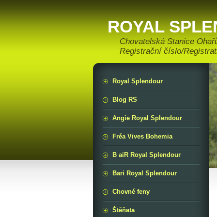
ROYAL SPL
Chovatelská Stanice Ohařů
Registrační číslo/Registr
Royal Splendour
Blog RS
Angie Royal Splendour
Fréa Vives Bohemia
B aiR Royal Splendour
Bari Royal Splendour
Chovné feny
Štěňata