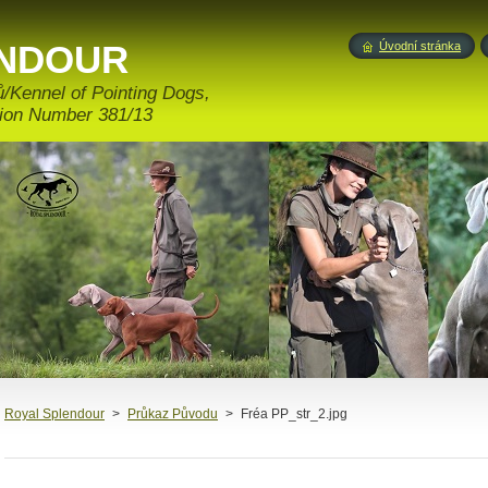
ENDOUR
Úvodní stránka
/Kennel of Pointing Dogs,
ation Number 381/13
Royal Splendour
>
Průkaz Původu
>
Fréa PP_str_2.jpg