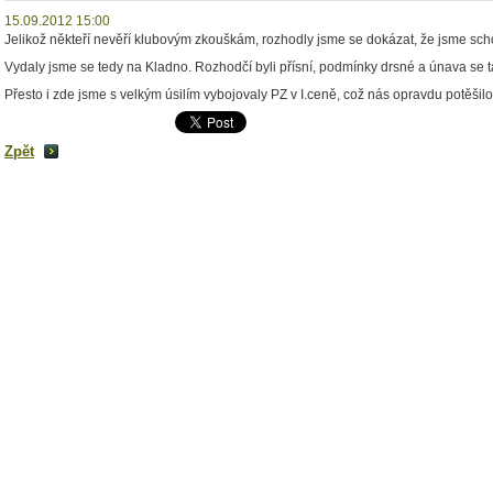
15.09.2012 15:00
Jelikož někteří nevěří klubovým zkouškám, rozhodly jsme se dokázat, že jsme scho
Vydaly jsme se tedy na Kladno. Rozhodčí byli přísní, podmínky drsné a únava se ta
Přesto i zde jsme s velkým úsilím vybojovaly PZ v I.ceně, což nás opravdu potěšilo
Zpět