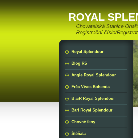
ROYAL SPL
Chovatelská Stanice Ohařů
Registrační číslo/Registr
Royal Splendour
Blog RS
Angie Royal Splendour
Fréa Vives Bohemia
B aiR Royal Splendour
Bari Royal Splendour
Chovné feny
Štěňata