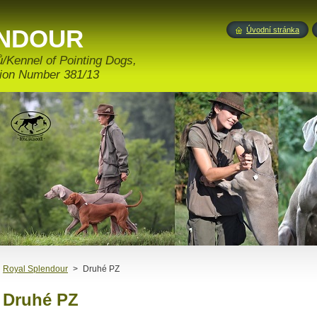
ENDOUR
Úvodní stránka
/Kennel of Pointing Dogs,
ation Number 381/13
Royal Splendour
>
Druhé PZ
Druhé PZ