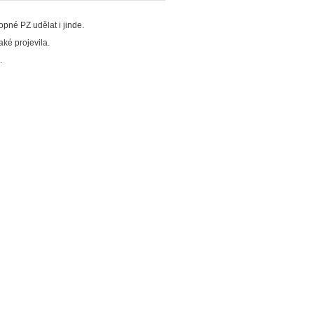
pné PZ udělat i jinde.
ké projevila.
.