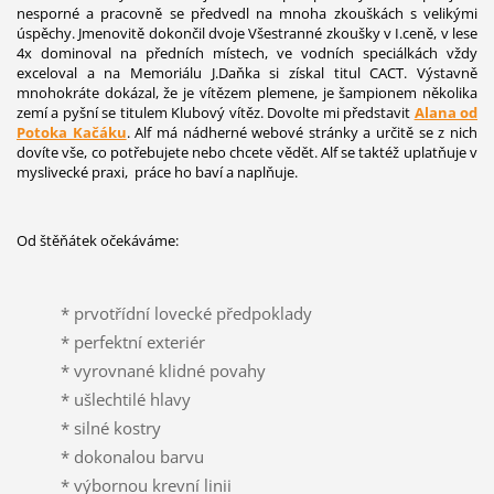
nesporné a pracovně se předvedl na mnoha zkouškách s velikými
úspěchy. Jmenovitě dokončil dvoje Všestranné zkoušky v I.ceně, v lese
4x dominoval na předních místech, ve vodních speciálkách vždy
exceloval a na Memoriálu J.Daňka si získal titul CACT. Výstavně
mnohokráte dokázal, že je vítězem plemene, je šampionem několika
zemí a pyšní se titulem Klubový vítěz. Dovolte mi představit
Alana od
Potoka Kačáku
. Alf má nádherné webové stránky a určitě se z nich
dovíte vše, co potřebujete nebo chcete vědět. Alf se taktéž uplatňuje v
myslivecké praxi, práce ho baví a naplňuje.
Od štěňátek očekáváme:
* prvotřídní lovecké předpoklady
* perfektní exteriér
* vyrovnané klidné povahy
* ušlechtilé hlavy
* silné kostry
* dokonalou barvu
* výbornou krevní linii