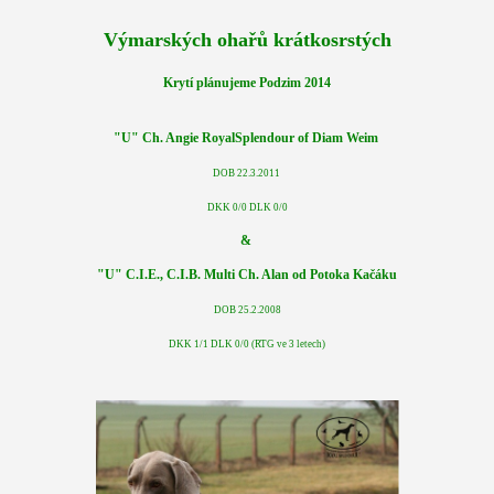
Výmarských ohařů krátkosrstých
Krytí plánujeme Podzim 2014
"U" Ch. Angie RoyalSplendour of Diam Weim
DOB 22.3.2011
DKK 0/0 DLK 0/0
&
"U" C.I.E., C.I.B. Multi Ch. Alan od Potoka Kačáku
DOB 25.2.2008
DKK 1/1 DLK 0/0 (RTG ve 3 letech)