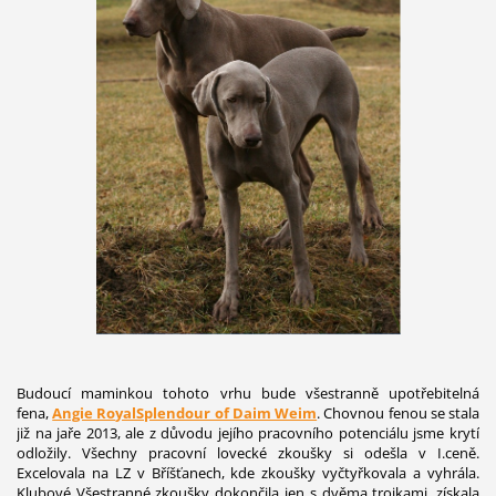
Budoucí maminkou tohoto vrhu bude všestranně upotřebitelná
fena,
Angie RoyalSplendour of Daim Weim
. Chovnou fenou se stala
již na jaře 2013, ale z důvodu jejího pracovního potenciálu jsme krytí
odložily. Všechny pracovní lovecké zkoušky si odešla v I.ceně.
Excelovala na LZ v Bříšťanech, kde zkoušky vyčtyřkovala a vyhrála.
Klubové Všestranné zkoušky dokončila jen s dvěma trojkami, získala