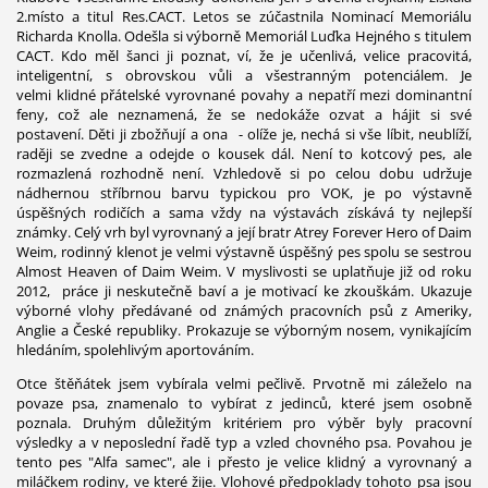
2.místo a titul Res.CACT. Letos se zúčastnila Nominací Memoriálu
Richarda Knolla. Odešla si výborně Memoriál Luďka Hejného s titulem
CACT. Kdo měl šanci ji poznat, ví, že je učenlivá, velice pracovitá,
inteligentní, s obrovskou vůli a všestranným potenciálem. Je
velmi klidné přátelské vyrovnané povahy a nepatří mezi dominantní
feny, což ale neznamená, že se nedokáže ozvat a hájit si své
postavení. Děti ji zbožňují a ona - olíže je, nechá si vše líbit, neublíží,
raději se zvedne a odejde o kousek dál. Není to kotcový pes, ale
rozmazlená rozhodně není. Vzhledově si po celou dobu udržuje
nádhernou stříbrnou barvu typickou pro VOK, je po výstavně
úspěšných rodičích a sama vždy na výstavách získává ty nejlepší
známky. Celý vrh byl vyrovnaný a její bratr Atrey Forever Hero of Daim
Weim, rodinný klenot je velmi výstavně úspěšný pes spolu se sestrou
Almost Heaven of Daim Weim. V myslivosti se uplatňuje již od roku
2012, práce ji neskutečně baví a je motivací ke zkouškám. Ukazuje
výborné vlohy předávané od známých pracovních psů z Ameriky,
Anglie a České republiky. Prokazuje se výborným nosem, vynikajícím
hledáním, spolehlivým aportováním.
Otce štěňátek jsem vybírala velmi pečlivě. Prvotně mi záleželo na
povaze psa, znamenalo to vybírat z jedinců, které jsem osobně
poznala. Druhým důležitým kritériem pro výběr byly pracovní
výsledky a v neposlední řadě typ a vzled chovného psa. Povahou je
tento pes "Alfa samec", ale i přesto je velice klidný a vyrovnaný a
miláčkem rodiny, ve které žije. Vlohové předpoklady tohoto psa jsou